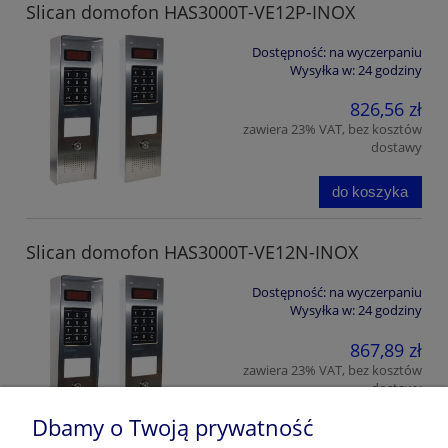
Slican domofon HAS3000T-VE12P-INOX
Dostępność:
na wyczerpaniu
Wysyłka w:
24 godziny
826,56 zł
zawiera 23% VAT, bez kosztów
dostawy
do koszyka
Slican domofon HAS3000T-VE12N-INOX
Dostępność:
na wyczerpaniu
Wysyłka w:
24 godziny
867,89 zł
zawiera 23% VAT, bez kosztów
dostawy
Dbamy o Twoją prywatność
do koszyka